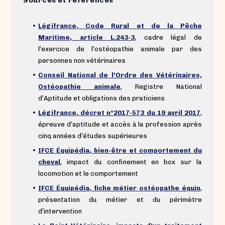
Sources et références
•
Légifrance, Code Rural et de la Pêche
Maritime, article L.243-3
, cadre légal de
l’exercice de l’ostéopathie animale par des
personnes non vétérinaires
•
Conseil National de l’Ordre des Vétérinaires,
Ostéopathie animale
, Registre National
d’Aptitude et obligations des praticiens
•
Légifrance, décret n°2017-573 du 19 avril 2017
,
épreuve d’aptitude et accès à la profession après
cinq années d’études supérieures
•
IFCE Équipédia, bien-être et comportement du
cheval
, impact du confinement en box sur la
locomotion et le comportement
•
IFCE Équipédia, fiche métier ostéopathe équin
,
présentation du métier et du périmètre
d’intervention