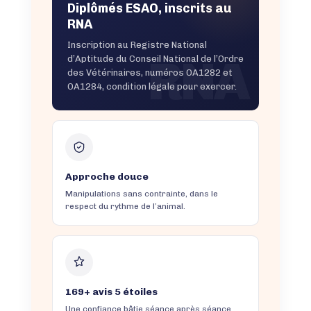
Diplômés ESAO, inscrits au
RNA
Inscription au Registre National
RNA
d’Aptitude du Conseil National de l’Ordre
des Vétérinaires, numéros OA1282 et
OA1284, condition légale pour exercer.
Approche douce
Manipulations sans contrainte, dans le
respect du rythme de l’animal.
169+ avis 5 étoiles
Une confiance bâtie séance après séance