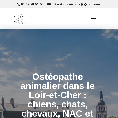
06.84.48.51.53
LD.osteoanimaux@gmail.com
Ostéopathe
animalier dans le
Loir-et-Cher :
chiens, chats,
chevaux, NAC et