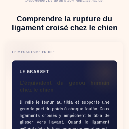
Disponibles 7j/7 de 8h à 20h. Réponse rapide.
Comprendre la rupture du
ligament croisé chez le chien
LE MÉCANISME EN BREF
LE GRASSET
L’équivalent du genou humain
chez le chien
Il relie le fémur au tibia et supporte une
grande part du poids à chaque foulée. Deux
ligaments croisés y empêchent le tibia de
glisser vers l’avant. Quand le ligament
crânial cède, le tibia avance anormalement :